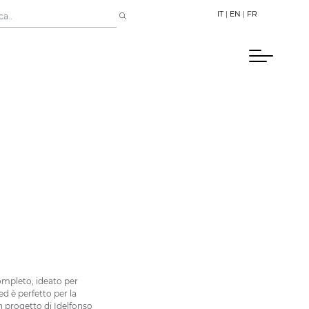
IT
|
EN
|
FR
ompleto, ideato per
ed è perfetto per la
un progetto di Idelfonso