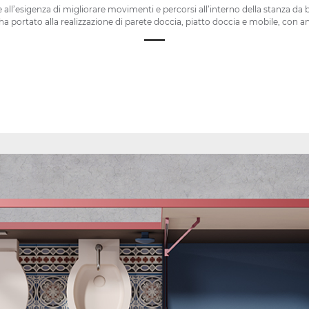
all’esigenza di migliorare movimenti e percorsi all’interno della stanza da
 ha portato alla realizzazione di parete doccia, piatto doccia e mobile, con an