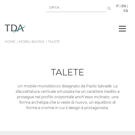
IT
|
EN
|
FR
HOME
MOBILI BAGNO
TALETE
TALETE
Un mobile monoblocco disegnato da Paolo Salvadè. La
sfaccettatura verticale smussata ha un carattere inedito e
prosegue nel profilo orizzontale anch’esso inclinato, una
forma archetipa che si veste di nuovo, un equilibrio di
forme e cromie in cui il design è protagonista.