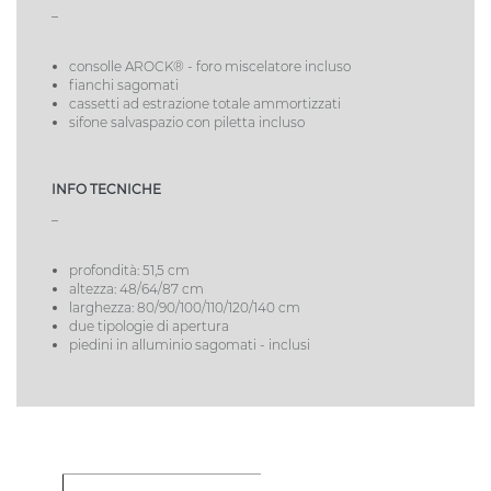
_
consolle AROCK® - foro miscelatore incluso
fianchi sagomati
cassetti ad estrazione totale ammortizzati
sifone salvaspazio con piletta incluso
INFO TECNICHE
_
profondità: 51,5 cm
altezza: 48/64/87 cm
larghezza: 80/90/100/110/120/140 cm
due tipologie di apertura
piedini in alluminio sagomati - inclusi