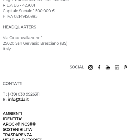
R.E.A BS - 423601
Capitale Sociale 1.500.000 €
P.IVA 02149150985
HEADQUARTERS
Via Circonvallazione 1
25020 San Gervasio Bresciano (BS)
Italy
SOCIAL
CONTATTI
T
: (+39) 030 9926311
E
:
info@tda.it
AMBIENTI
IDENTITA'
AROCK® NCS®©
SOSTENIBILITA'
TRASPARENZA